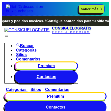
Saber más
s y pedidos masivos. !Consigue contenidos para tu sitio web.!
CONSIGUELOGRATIS
FREE & PREMIUM
Buscar
Categorías
Sitios
Comentarios
Premium
Contactos
Categorías
Sitios
Comentarios
Premium
Contactos