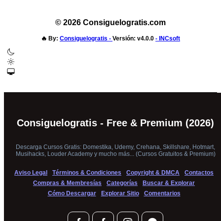
© 2026 Consiguelogratis.com
🔥
By:
Consiguelogratis -
Versión: v4.0.0
- INCsoft
Consiguelogratis - Free & Premium (2026)
Descarga Cursos Gratis: Domestika, Udemy, Crehana, Skillshare, Hotmart,
Musihacks, Louder Academy y mucho más... (Cursos Gratuitos & Premium)
Aviso Legal
Términos & Condiciones
Copyright & DMCA
Contactos
Compras & Membresías
Categorías
Buscar & Explorar
Cómo Descargar
Explorar Sitio
Comentarios