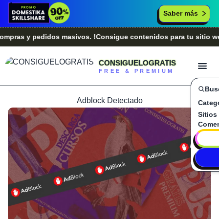
Saber más
as y pedidos masivos. !Consigue contenidos para tu sitio web.
CONSIGUELOGRATIS
FREE & PREMIUM
Bus
Adblock Detectado
Categ
Sitios
Comen