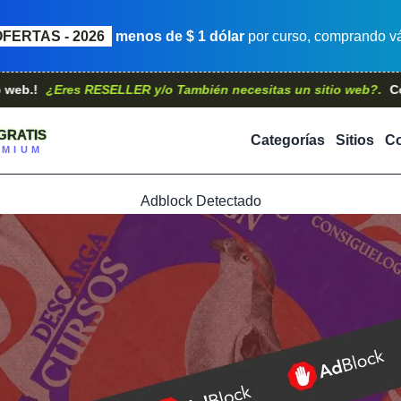
OFERTAS - 2026
menos de $ 1 dólar
por curso, comprando vá
Eres RESELLER y/o También necesitas un sitio web?.
Contáctano
GRATIS
Categorías
Sitios
Co
EMIUM
Adblock Detectado