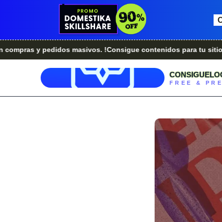
y pedidos masivos. !Consigue contenidos para tu sitio web.!
¿
CONSIGUELO
FREE & PR