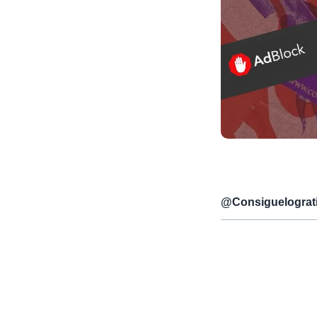
@
Consiguelograt