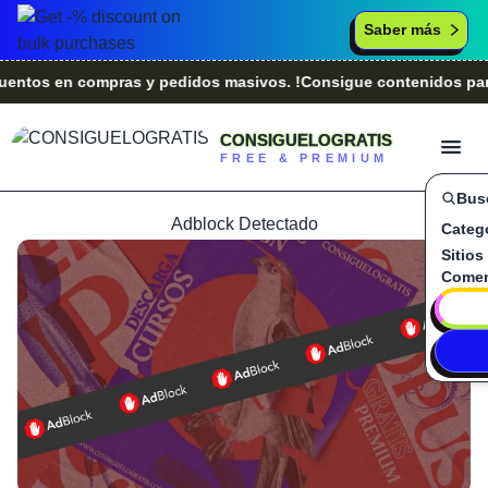
Saber más
s en compras y pedidos masivos. !Consigue contenidos para tu 
CONSIGUELOGRATIS
FREE & PREMIUM
Bus
Adblock Detectado
Categ
Sitios
Comen