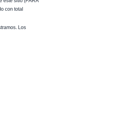
e este sitio (PARA
con total
stramos. Los