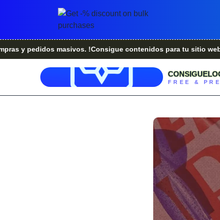
edidos masivos. !Consigue contenidos para tu sitio web.!
¿Ere
CONSIGUELO
FREE & PR