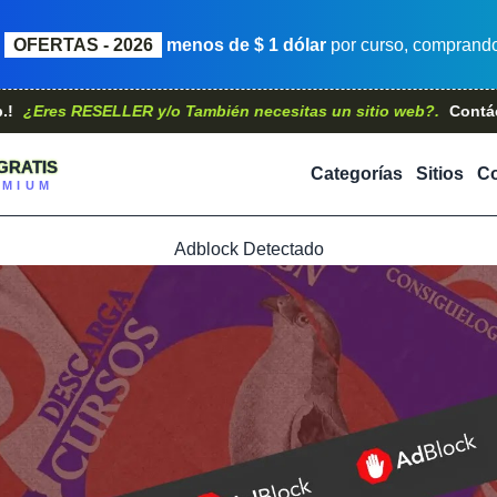
OFERTAS - 2026
menos de $ 1 dólar
por curso, comprando 
s RESELLER y/o También necesitas un sitio web?.
Contáctanos, t
GRATIS
Categorías
Sitios
Co
EMIUM
Adblock Detectado