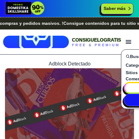
Saber más
ras y pedidos masivos. !Consigue contenidos para tu sitio web
CONSIGUELOGRATIS
FREE & PREMIUM
Bus
Adblock Detectado
Categ
Sitios
Comen