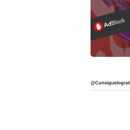
@
Consiguelograt