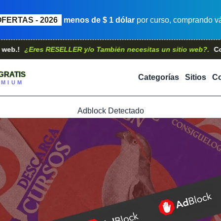
OFERTAS - 2026
menos de $ 1 dólar
por curso, comprando vá
Eres RESELLER y/o También necesitas un sitio web?.
Contáctano
GRATIS
Categorías
Sitios
Co
EMIUM
Adblock Detectado