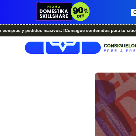
y pedidos masivos. !Consigue contenidos para tu sitio web.!
¿
CONSIGUELO
FREE & PR