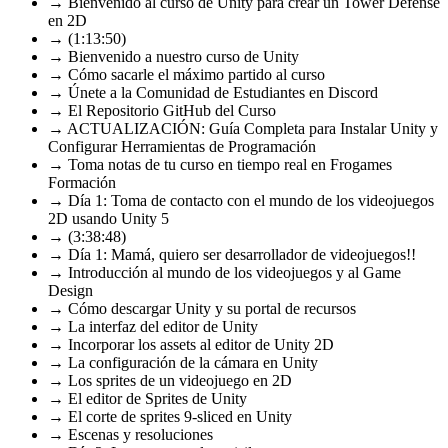
→ Bienvenido al curso de Unity para crear un Tower Defense
en 2D
→ (1:13:50)
→ Bienvenido a nuestro curso de Unity
→ Cómo sacarle el máximo partido al curso
→ Únete a la Comunidad de Estudiantes en Discord
→ El Repositorio GitHub del Curso
→ ACTUALIZACIÓN: Guía Completa para Instalar Unity y
Configurar Herramientas de Programación
→ Toma notas de tu curso en tiempo real en Frogames
Formación
→ Día 1: Toma de contacto con el mundo de los videojuegos
2D usando Unity 5
→ (3:38:48)
→ Día 1: Mamá, quiero ser desarrollador de videojuegos!!
→ Introducción al mundo de los videojuegos y al Game
Design
→ Cómo descargar Unity y su portal de recursos
→ La interfaz del editor de Unity
→ Incorporar los assets al editor de Unity 2D
→ La configuración de la cámara en Unity
→ Los sprites de un videojuego en 2D
→ El editor de Sprites de Unity
→ El corte de sprites 9-sliced en Unity
→ Escenas y resoluciones