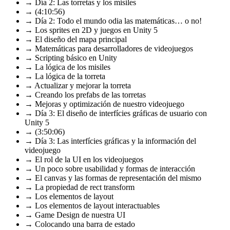
→ Día 2: Las torretas y los misiles
→ (4:10:56)
→ Día 2: Todo el mundo odia las matemáticas… o no!
→ Los sprites en 2D y juegos en Unity 5
→ El diseño del mapa principal
→ Matemáticas para desarrolladores de videojuegos
→ Scripting básico en Unity
→ La lógica de los misiles
→ La lógica de la torreta
→ Actualizar y mejorar la torreta
→ Creando los prefabs de las torretas
→ Mejoras y optimización de nuestro videojuego
→ Día 3: El diseño de interfícies gráficas de usuario con
Unity 5
→ (3:50:06)
→ Día 3: Las interfícies gráficas y la información del
videojuego
→ El rol de la UI en los videojuegos
→ Un poco sobre usabilidad y formas de interacción
→ El canvas y las formas de representación del mismo
→ La propiedad de rect transform
→ Los elementos de layout
→ Los elementos de layout interactuables
→ Game Design de nuestra UI
→ Colocando una barra de estado