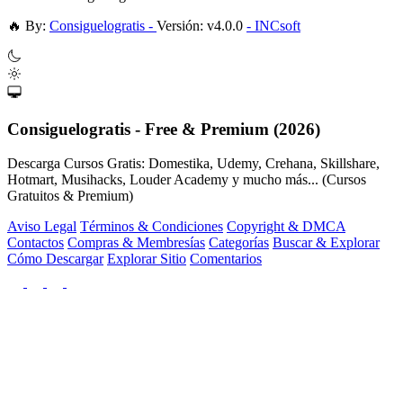
🔥
By:
Consiguelogratis -
Versión: v4.0.0
- INCsoft
Consiguelogratis - Free & Premium (2026)
Descarga Cursos Gratis: Domestika, Udemy, Crehana, Skillshare,
Hotmart, Musihacks, Louder Academy y mucho más... (Cursos
Gratuitos & Premium)
Aviso Legal
Términos & Condiciones
Copyright & DMCA
Contactos
Compras & Membresías
Categorías
Buscar & Explorar
Cómo Descargar
Explorar Sitio
Comentarios