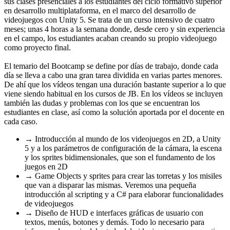
sus clases presenciales a los estudiantes del ciclo formativo superior
en desarrollo multiplataforma, en el marco del desarrollo de
videojuegos con Unity 5. Se trata de un curso intensivo de cuatro
meses; unas 4 horas a la semana donde, desde cero y sin experiencia
en el campo, los estudiantes acaban creando su propio videojuego
como proyecto final.
El temario del Bootcamp se define por días de trabajo, donde cada
día se lleva a cabo una gran tarea dividida en varias partes menores.
De ahí que los vídeos tengan una duración bastante superior a lo que
viene siendo habitual en los cursos de JB. En los vídeos se incluyen
también las dudas y problemas con los que se encuentran los
estudiantes en clase, así como la solución aportada por el docente en
cada caso.
→ Introducción al mundo de los videojuegos en 2D, a Unity
5 y a los parámetros de configuración de la cámara, la escena
y los sprites bidimensionales, que son el fundamento de los
juegos en 2D
→ Game Objects y sprites para crear las torretas y los misiles
que van a disparar las mismas. Veremos una pequeña
introducción al scripting y a C# para elaborar funcionalidades
de videojuegos
→ Diseño de HUD e interfaces gráficas de usuario con
textos, menús, botones y demás. Todo lo necesario para