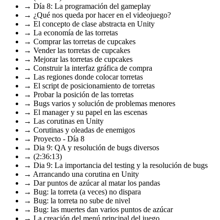
→ Día 8: La programación del gameplay
→ ¿Qué nos queda por hacer en el videojuego?
→ El concepto de clase abstracta en Unity
→ La economía de las torretas
→ Comprar las torretas de cupcakes
→ Vender las torretas de cupcakes
→ Mejorar las torretas de cupcakes
→ Construir la interfaz gráfica de compra
→ Las regiones donde colocar torretas
→ El script de posicionamiento de torretas
→ Probar la posición de las torretas
→ Bugs varios y solución de problemas menores
→ El manager y su papel en las escenas
→ Las corutinas en Unity
→ Corutinas y oleadas de enemigos
→ Proyecto - Día 8
→ Dia 9: QA y resolución de bugs diversos
→ (2:36:13)
→ Dia 9: La importancia del testing y la resolución de bugs
→ Arrancando una corutina en Unity
→ Dar puntos de azúcar al matar los pandas
→ Bug: la torreta (a veces) no dispara
→ Bug: la torreta no sube de nivel
→ Bug: las muertes dan varios puntos de azúcar
→ La creación del menú principal del juego