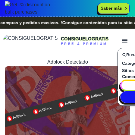
Saber más
ras y pedidos masivos. !Consigue contenidos para tu sitio web
CONSIGUELOGRATIS
FREE & PREMIUM
Bus
Adblock Detectado
Categ
Sitios
Comen