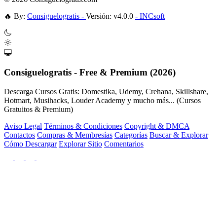
🔥
By:
Consiguelogratis -
Versión: v4.0.0
- INCsoft
Consiguelogratis - Free & Premium (2026)
Descarga Cursos Gratis: Domestika, Udemy, Crehana, Skillshare,
Hotmart, Musihacks, Louder Academy y mucho más... (Cursos
Gratuitos & Premium)
Aviso Legal
Términos & Condiciones
Copyright & DMCA
Contactos
Compras & Membresías
Categorías
Buscar & Explorar
Cómo Descargar
Explorar Sitio
Comentarios