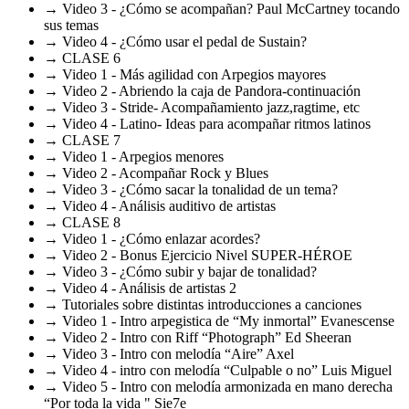
→ Video 3 - ¿Cómo se acompañan? Paul McCartney tocando
sus temas
→ Video 4 - ¿Cómo usar el pedal de Sustain?
→ CLASE 6
→ Video 1 - Más agilidad con Arpegios mayores
→ Video 2 - Abriendo la caja de Pandora-continuación
→ Video 3 - Stride- Acompañamiento jazz,ragtime, etc
→ Video 4 - Latino- Ideas para acompañar ritmos latinos
→ CLASE 7
→ Video 1 - Arpegios menores
→ Video 2 - Acompañar Rock y Blues
→ Video 3 - ¿Cómo sacar la tonalidad de un tema?
→ Video 4 - Análisis auditivo de artistas
→ CLASE 8
→ Video 1 - ¿Cómo enlazar acordes?
→ Video 2 - Bonus Ejercicio Nivel SUPER-HÉROE
→ Video 3 - ¿Cómo subir y bajar de tonalidad?
→ Video 4 - Análisis de artistas 2
→ Tutoriales sobre distintas introducciones a canciones
→ Video 1 - Intro arpegistica de “My inmortal” Evanescense
→ Video 2 - Intro con Riff “Photograph” Ed Sheeran
→ Video 3 - Intro con melodía “Aire” Axel
→ Video 4 - intro con melodía “Culpable o no” Luis Miguel
→ Video 5 - Intro con melodía armonizada en mano derecha
“Por toda la vida " Sie7e