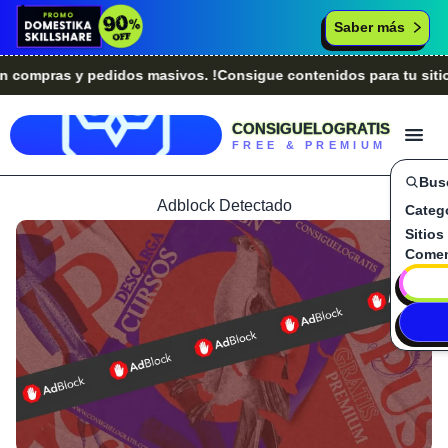
Saber más
pras y pedidos masivos. !Consigue contenidos para tu sitio w
CONSIGUELOGRATIS
FREE & PREMIUM
Bus
Adblock Detectado
Categ
Sitios
Comen