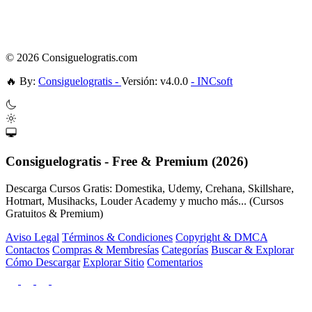
© 2026 Consiguelogratis.com
🔥
By:
Consiguelogratis -
Versión: v4.0.0
- INCsoft
Consiguelogratis - Free & Premium (2026)
Descarga Cursos Gratis: Domestika, Udemy, Crehana, Skillshare,
Hotmart, Musihacks, Louder Academy y mucho más... (Cursos
Gratuitos & Premium)
Aviso Legal
Términos & Condiciones
Copyright & DMCA
Contactos
Compras & Membresías
Categorías
Buscar & Explorar
Cómo Descargar
Explorar Sitio
Comentarios