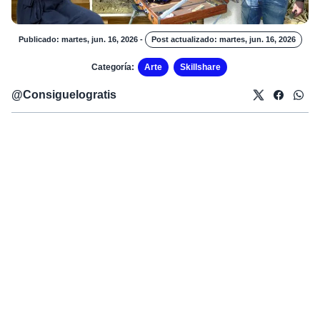
Publicado: martes, jun. 16, 2026
-
Post actualizado: martes, jun. 16, 2026
Categoría:
Arte
Skillshare
@
Consiguelogratis