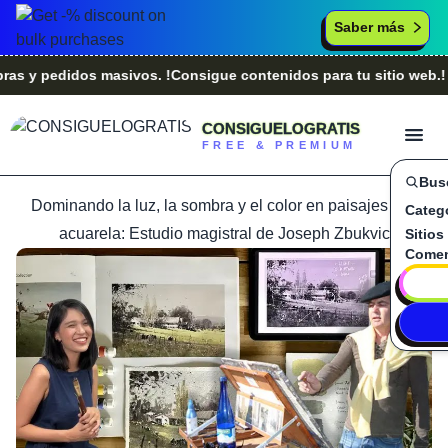
Saber más
pedidos masivos. !Consigue contenidos para tu sitio web.!
¿Er
CONSIGUELOGRATIS
FREE & PREMIUM
Bus
Dominando la luz, la sombra y el color en paisajes a la
Categ
acuarela: Estudio magistral de Joseph Zbukvic
Sitios
Comen