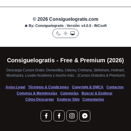
© 2026 Consiguelogratis.com
🔥
By:
Consiguelogratis -
Versión: v4.0.0
- INCsoft
Consiguelogratis - Free & Premium (2026)
Descarga Cursos Gratis: Domestika, Udemy, Crehana, Skillshare, Hotmart,
Musihacks, Louder Academy y mucho más... (Cursos Gratuitos & Premium)
Aviso Legal
Términos & Condiciones
Copyright & DMCA
Contactos
Compras & Membresías
Categorías
Buscar & Explorar
Cómo Descargar
Explorar Sitio
Comentarios