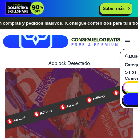
Saber más
pras y pedidos masivos. !Consigue contenidos para tu sitio we
CONSIGUELOGRATIS
FREE & PREMIUM
Bus
Adblock Detectado
Categ
Sitios
Comen