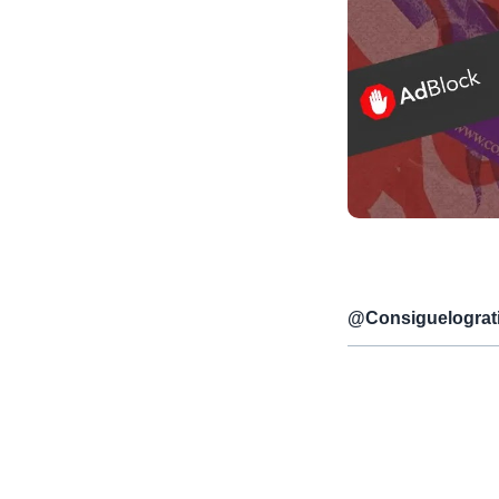
@
Consiguelograt