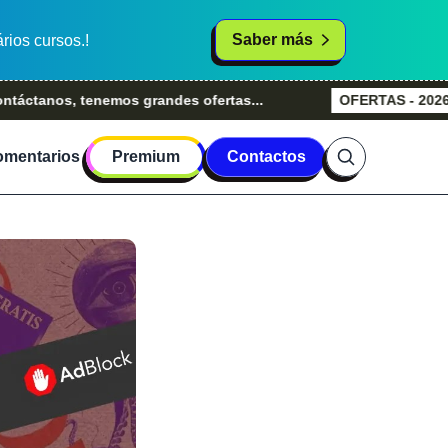
Saber más
rios cursos.!
s, tenemos grandes ofertas...
OFERTAS - 2026
Grande
mentarios
Premium
Contactos