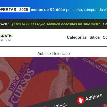
OFERTAS - 2026
menos de $ 1 dólar
por curso, comprando vá
Eres RESELLER y/o También necesitas un sitio web?.
Contáctano
GRATIS
Categorías
Sitios
Co
EMIUM
Adblock Detectado