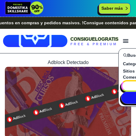
Saber más
s en compras y pedidos masivos. !Consigue contenidos para tu 
CONSIGUELOGRATIS
FREE & PREMIUM
Bus
Adblock Detectado
Categ
Sitios
Comen