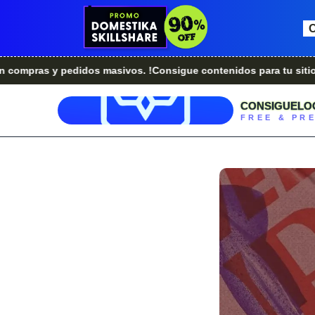
 y pedidos masivos. !Consigue contenidos para tu sitio web.!
CONSIGUELO
FREE & PR