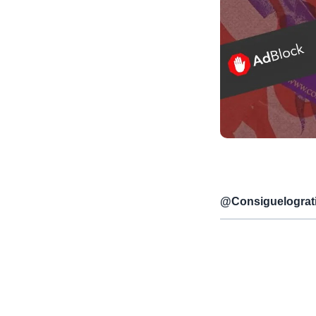
@
Consiguelograt