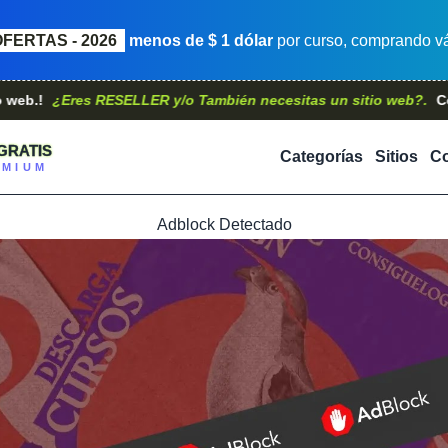
OFERTAS - 2026
menos de $ 1 dólar
por curso, comprando vá
¿Eres RESELLER y/o También necesitas un sitio web?.
Contáctan
GRATIS
Categorías
Sitios
Co
EMIUM
Adblock Detectado