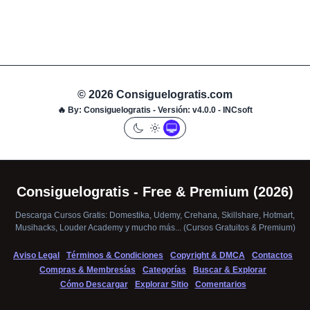
© 2026 Consiguelogratis.com
🔥
By:
Consiguelogratis -
Versión: v4.0.0
- INCsoft
Consiguelogratis - Free & Premium (2026)
Descarga Cursos Gratis: Domestika, Udemy, Crehana, Skillshare, Hotmart,
Musihacks, Louder Academy y mucho más... (Cursos Gratuitos & Premium)
Aviso Legal
Términos & Condiciones
Copyright & DMCA
Contactos
Compras & Membresías
Categorías
Buscar & Explorar
Cómo Descargar
Explorar Sitio
Comentarios