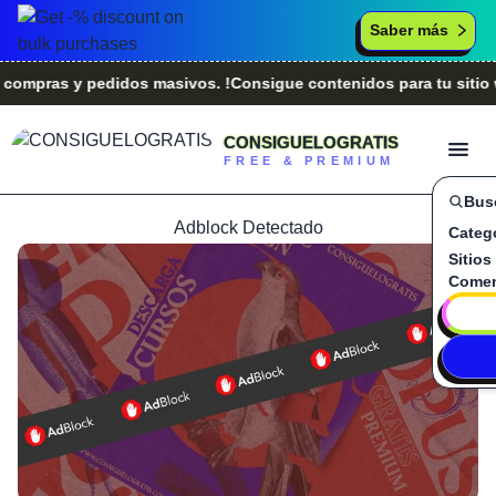
Saber más
ras y pedidos masivos. !Consigue contenidos para tu sitio web
CONSIGUELOGRATIS
FREE & PREMIUM
Bus
Adblock Detectado
Categ
Sitios
Comen