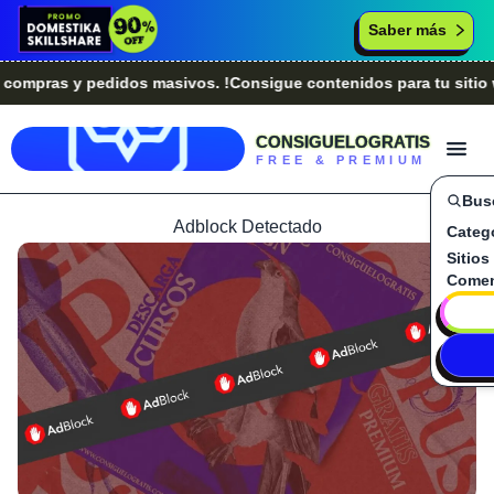
Saber más
pras y pedidos masivos. !Consigue contenidos para tu sitio we
CONSIGUELOGRATIS
FREE & PREMIUM
Bus
Adblock Detectado
Categ
Sitios
Comen