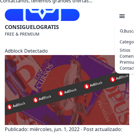
Contáctanos, tenemos grandes ofertas...
CONSIGUELOGRATIS
Busc
FREE & PREMIUM
Catego
Sitios
Adblock Detectado
Coment
Premi
Contac
Publicado: miércoles, jun. 1, 2022
-
Post actualizado: