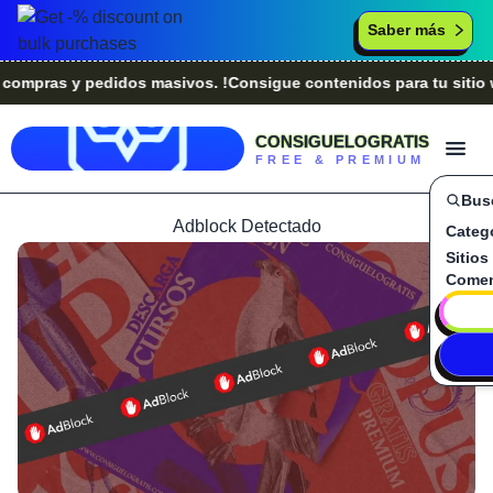
Saber más
ras y pedidos masivos. !Consigue contenidos para tu sitio web
CONSIGUELOGRATIS
FREE & PREMIUM
Bus
Adblock Detectado
Categ
Sitios
Comen