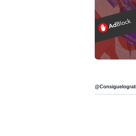
@
Consiguelograt