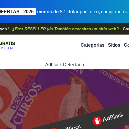
OFERTAS - 2026
menos de $ 1 dólar
por curso, comprando vá
res RESELLER y/o También necesitas un sitio web?.
Contáctanos
GRATIS
Categorías
Sitios
Co
EMIUM
Adblock Detectado