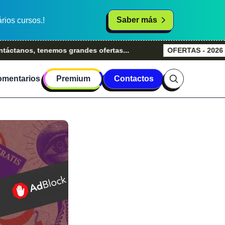
Saber más
rios cursos.!
, tenemos grandes ofertas...
OFERTAS - 2026
Grandes
mentarios
Premium
Contactos