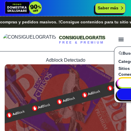
Saber más
ras y pedidos masivos. !Consigue contenidos para tu sitio web
CONSIGUELOGRATIS
FREE & PREMIUM
Bus
Adblock Detectado
Categ
Sitios
Comen