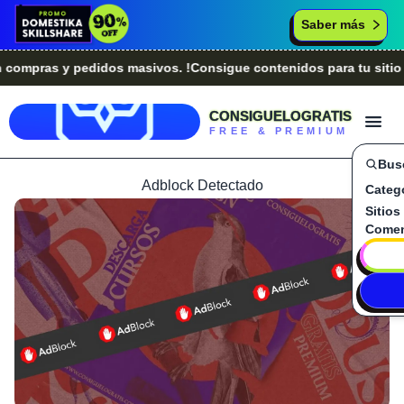
Saber más
pras y pedidos masivos. !Consigue contenidos para tu sitio we
CONSIGUELOGRATIS
FREE & PREMIUM
Bus
Adblock Detectado
Categ
Sitios
Comen