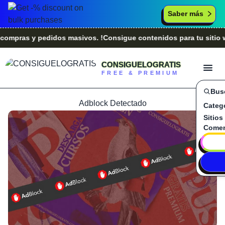
Saber más
ras y pedidos masivos. !Consigue contenidos para tu sitio web
CONSIGUELOGRATIS
FREE & PREMIUM
Bus
Adblock Detectado
Categ
Sitios
Comen