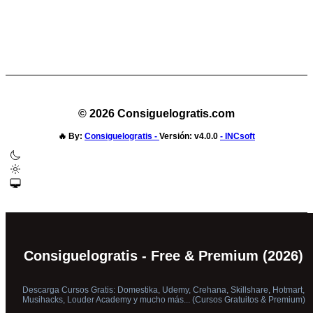
© 2026 Consiguelogratis.com
🔥
By:
Consiguelogratis -
Versión: v4.0.0
- INCsoft
Consiguelogratis - Free & Premium (2026)
Descarga Cursos Gratis: Domestika, Udemy, Crehana, Skillshare, Hotmart,
Musihacks, Louder Academy y mucho más... (Cursos Gratuitos & Premium)