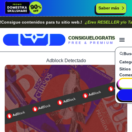
Saber más
sigue contenidos para tu sitio web.!
¿Eres RESELLER y/o Tambi
CONSIGUELOGRATIS
FREE & PREMIUM
Bus
Adblock Detectado
Categ
Sitios
Comen