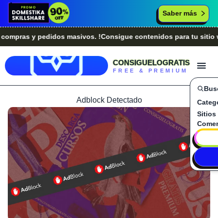
Saber más
pras y pedidos masivos. !Consigue contenidos para tu sitio we
CONSIGUELOGRATIS
FREE & PREMIUM
Bus
Adblock Detectado
Categ
Sitios
Comen