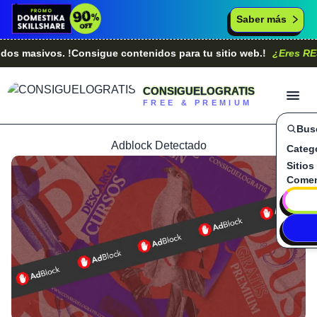
Saber más
asivos. !Consigue contenidos para tu sitio web.!
¿Eres RESELL
CONSIGUELOGRATIS
FREE & PREMIUM
Bus
Adblock Detectado
Categ
Sitios
Comen