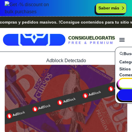
Saber más
ras y pedidos masivos. !Consigue contenidos para tu sitio web
CONSIGUELOGRATIS
FREE & PREMIUM
Bus
Adblock Detectado
Categ
Sitios
Comen