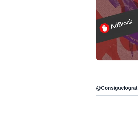
@
Consiguelograt