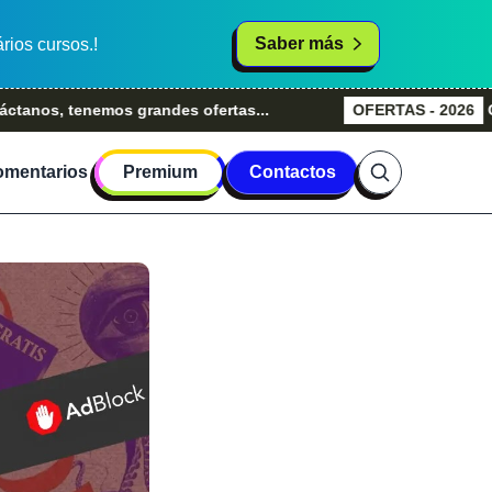
Saber más
rios cursos.!
 tenemos grandes ofertas...
OFERTAS - 2026
Grandes 
mentarios
Premium
Contactos