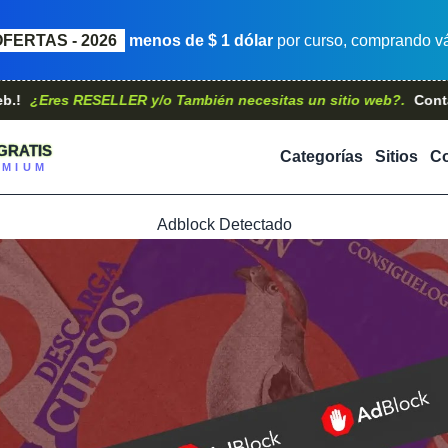
OFERTAS - 2026
menos de $ 1 dólar
por curso, comprando vá
es RESELLER y/o También necesitas un sitio web?.
Contáctanos,
GRATIS
Categorías
Sitios
Co
EMIUM
Adblock Detectado