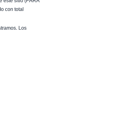
e este sitio (PARA
con total
stramos. Los