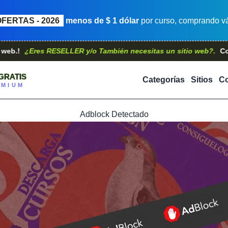
OFERTAS - 2026
menos de $ 1 dólar
por curso, comprando vá
Eres RESELLER y/o También necesitas un sitio web?.
Contáctano
GRATIS
Categorías
Sitios
Co
EMIUM
Adblock Detectado