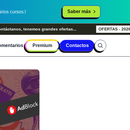
Saber más
rios cursos.!
s, tenemos grandes ofertas...
OFERTAS - 2026
Grande
mentarios
Premium
Contactos