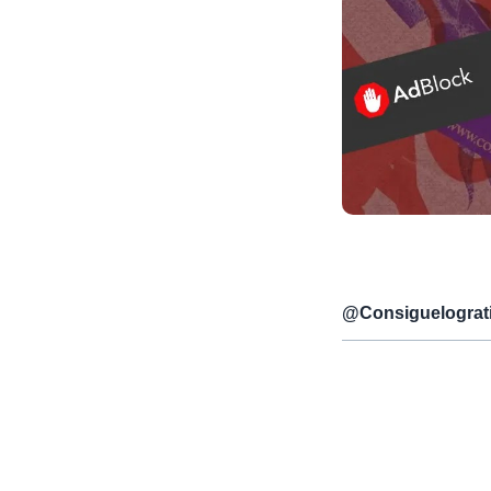
@
Consiguelograt