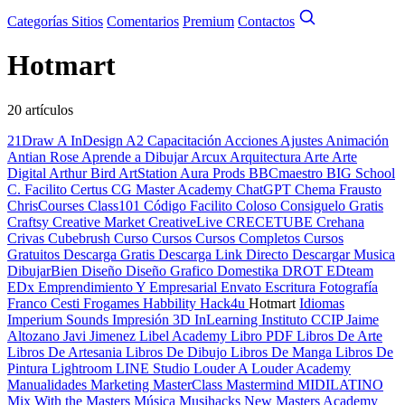
Categorías
Sitios
Comentarios
Premium
Contactos
Hotmart
20 artículos
21Draw
A InDesign
A2 Capacitación
Acciones
Ajustes
Animación
Antian Rose
Aprende a Dibujar
Arcux
Arquitectura
Arte
Arte
Digital
Arthur Bird
ArtStation
Aura Prods
BBCmaestro
BIG School
C. Facilito
Certus
CG Master Academy
ChatGPT
Chema Frausto
ChrisCourses
Class101
Código Facilito
Coloso
Consiguelo Gratis
Craftsy
Creative Market
CreativeLive
CRECETUBE
Crehana
Crivas
Cubebrush
Curso
Cursos
Cursos Completos
Cursos
Gratuitos
Descarga Gratis
Descarga Link Directo
Descargar Musica
DibujarBien
Diseño
Diseño Grafico
Domestika
DROT
EDteam
EDx
Emprendimiento Y Empresarial
Envato
Escritura
Fotografía
Franco Cesti
Frogames
Habbility
Hack4u
Hotmart
Idiomas
Imperium Sounds
Impresión 3D
InLearning
Instituto CCIP
Jaime
Altozano
Javi Jimenez
Libel Academy
Libro PDF
Libros De Arte
Libros De Artesania
Libros De Dibujo
Libros De Manga
Libros De
Pintura
Lightroom
LINE Studio
Louder A
Louder Academy
Manualidades
Marketing
MasterClass
Mastermind
MIDILATINO
Mix With the Masters
Música
Musihacks
New Masters Academy