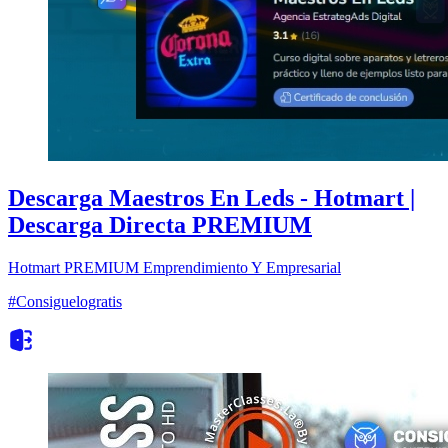
Descarga Maestros En Leds - Hotmart |
Descarga Directa PREMIUM
Hotmart
PREMIUM
Emprendimiento Y Empresarial
#Consiguelogratis