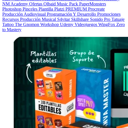
NM Academy
Ofertas
Olbaid Music
Pack
PaperMonsters
Photoshop
Pinceles
Plantilla
Platzi
PREMIUM
Procreate
Producción Audiovisual
Programación Y Desarrollo
Promociones
Recursos Producción Musical
S4vitar
Skillshare
Sonido Pro
Tatuaje
Tattoo
The Gnomon Workshop
Udemy
Videojuegos
WingFox
Zero
to Mastery