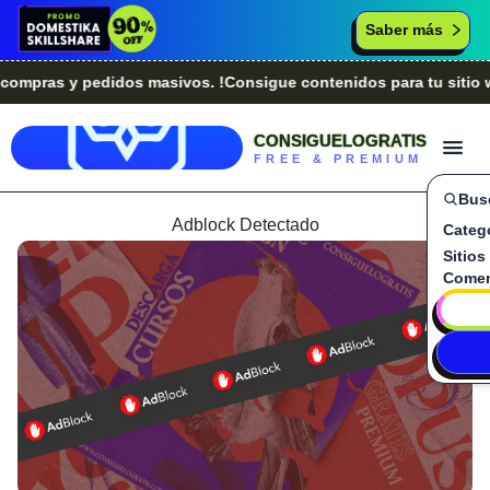
Saber más
ras y pedidos masivos. !Consigue contenidos para tu sitio web
CONSIGUELOGRATIS
FREE & PREMIUM
Bus
Adblock Detectado
Categ
Sitios
Comen