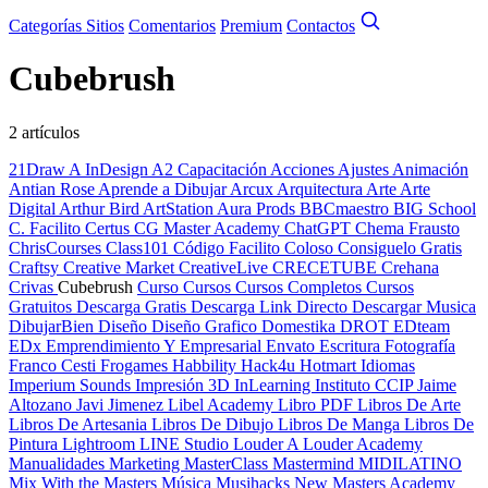
Categorías
Sitios
Comentarios
Premium
Contactos
Cubebrush
2 artículos
21Draw
A InDesign
A2 Capacitación
Acciones
Ajustes
Animación
Antian Rose
Aprende a Dibujar
Arcux
Arquitectura
Arte
Arte
Digital
Arthur Bird
ArtStation
Aura Prods
BBCmaestro
BIG School
C. Facilito
Certus
CG Master Academy
ChatGPT
Chema Frausto
ChrisCourses
Class101
Código Facilito
Coloso
Consiguelo Gratis
Craftsy
Creative Market
CreativeLive
CRECETUBE
Crehana
Crivas
Cubebrush
Curso
Cursos
Cursos Completos
Cursos
Gratuitos
Descarga Gratis
Descarga Link Directo
Descargar Musica
DibujarBien
Diseño
Diseño Grafico
Domestika
DROT
EDteam
EDx
Emprendimiento Y Empresarial
Envato
Escritura
Fotografía
Franco Cesti
Frogames
Habbility
Hack4u
Hotmart
Idiomas
Imperium Sounds
Impresión 3D
InLearning
Instituto CCIP
Jaime
Altozano
Javi Jimenez
Libel Academy
Libro PDF
Libros De Arte
Libros De Artesania
Libros De Dibujo
Libros De Manga
Libros De
Pintura
Lightroom
LINE Studio
Louder A
Louder Academy
Manualidades
Marketing
MasterClass
Mastermind
MIDILATINO
Mix With the Masters
Música
Musihacks
New Masters Academy