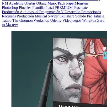
NM Academy
Ofertas
Olbaid Music
Pack
PaperMonsters
Photoshop
Pinceles
Plantilla
Platzi
PREMIUM
Procreate
Producción Audiovisual
Programación Y Desarrollo
Promociones
Recursos Producción Musical
S4vitar
Skillshare
Sonido Pro
Tatuaje
Tattoo
The Gnomon Workshop
Udemy
Videojuegos
WingFox
Zero
to Mastery