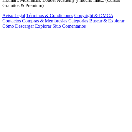
Hotmart, Musihacks, Louder Academy y mucho más... (Cursos
Gratuitos & Premium)
Aviso Legal
Términos & Condiciones
Copyright & DMCA
Contactos
Compras & Membresías
Categorías
Buscar & Explorar
Cómo Descargar
Explorar Sitio
Comentarios