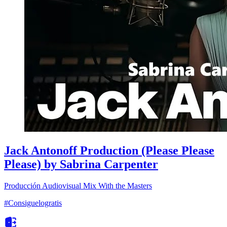
Jack Antonoff Production (Please Please
Please) by Sabrina Carpenter
Producción Audiovisual
Mix With the Masters
#Consiguelogratis