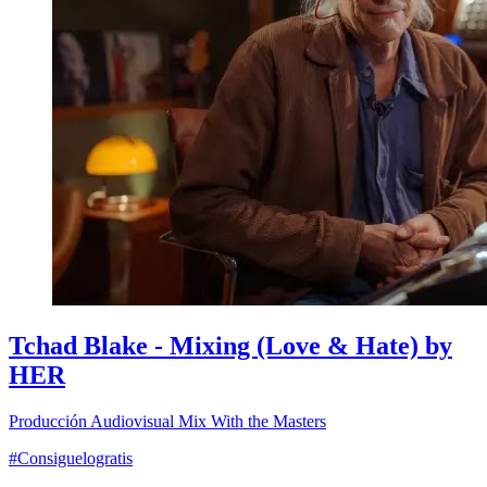
Tchad Blake - Mixing (Love & Hate) by
HER
Producción Audiovisual
Mix With the Masters
#Consiguelogratis