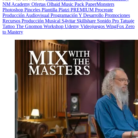
NM Academy
Ofertas
Olbaid Music
Pack
PaperMonsters
Photoshop
Pinceles
Plantilla
Platzi
PREMIUM
Procreate
Producción Audiovisual
Programación Y Desarrollo
Promociones
Recursos Producción Musical
S4vitar
Skillshare
Sonido Pro
Tatuaje
Tattoo
The Gnomon Workshop
Udemy
Videojuegos
WingFox
Zero
to Mastery