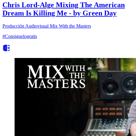
Chris Lord-Alge Mixing The American
Dream Is Killing Me - by Green Day
Producción Audiovisual
Mix With the Masters
#Consiguelogratis