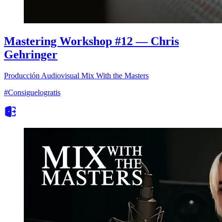
Mastering Workshop #12 — Chris
Gehringer
Producción Audiovisual
Mix With the Masters
#Consiguelogratis