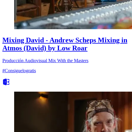
Mixing David - Andrew Scheps Mixing in
Atmos (David) by Low Roar
Producción Audiovisual
Mix With the Masters
#Consiguelogratis