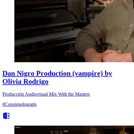
Dan Nigro Production (vampire) by
Olivia Rodrigo
Producción Audiovisual
Mix With the Masters
#Consiguelogratis