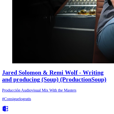
Jared Solomon & Remi Wolf - Writing
and producing (Soup) (ProductionSoup)
Producción Audiovisual
Mix With the Masters
#Consiguelogratis