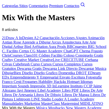
Categorías
Sitios
Comentarios
Premium
Contactos
Mix With the Masters
8 artículos
21Draw
A InDesign
A2 Capacitación
Acciones
Ajustes
Animación
Antian Rose
Aprende a Dibujar
Arcux
Arquitectura
Arte
Arte
Digital
Arthur Bird
ArtStation
Aura Prods
BBCmaestro
BIG School
C. Facilito
Certus
CG Master Academy
ChatGPT
Chema Frausto
ChrisCourses
Class101
Código Facilito
Coloso
Consiguelo Gratis
Craftsy
Creative Market
CreativeLive
CRECETUBE
Crehana
Crivas
Cubebrush
Curso
Cursos
Cursos Completos
Cursos
Gratuitos
Descarga Gratis
Descarga Link Directo
Descargar Musica
DibujarBien
Diseño
Diseño Grafico
Domestika
DROT
EDteam
EDx
Emprendimiento Y Empresarial
Envato
Escritura
Fotografía
Franco Cesti
Frogames
Habbility
Hack4u
Hotmart
Idiomas
Imperium Sounds
Impresión 3D
InLearning
Instituto CCIP
Jaime
Altozano
Javi Jimenez
Libel Academy
Libro PDF
Libros De Arte
Libros De Artesania
Libros De Dibujo
Libros De Manga
Libros De
Pintura
Lightroom
LINE Studio
Louder A
Louder Academy
Manualidades
Marketing
MasterClass
Mastermind
MIDILATINO
Mix With the Masters
Música
Musihacks
New Masters Academy