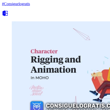
#Consiguelogratis