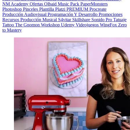
NM Academy
Ofertas
Olbaid Music
Pack
PaperMonsters
Photoshop
Pinceles
Plantilla
Platzi
PREMIUM
Procreate
Producción Audiovisual
Programación Y Desarrollo
Promociones
Recursos Producción Musical
S4vitar
Skillshare
Sonido Pro
Tatuaje
Tattoo
The Gnomon Workshop
Udemy
Videojuegos
WingFox
Zero
to Mastery