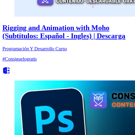
Rigging and Animation with Moho
(Subtítulos: Español - Ingles) | Descarga
Programación Y Desarrollo
Curso
#Consiguelogratis