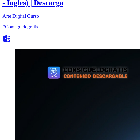
- Ingles) | Descarga
Arte Digital
Curso
#Consiguelogratis