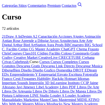
Categorías
Sitios
Comentarios
Premium
Contactos
Curso
72 artículos
21Draw
A InDesign
A2 Capacitación
Acciones
Ajustes
Animación
Antian Rose
Aprende a Dibujar
Arcux
Arquitectura
Arte
Arte
Digital
Arthur Bird
ArtStation
Aura Prods
BBCmaestro
BIG School
C. Facilito
Certus
CG Master Academy
ChatGPT
Chema Frausto
ChrisCourses
Class101
Código Facilito
Coloso
Consiguelo Gratis
Craftsy
Creative Market
CreativeLive
CRECETUBE
Crehana
Crivas
Cubebrush
Curso
Cursos
Cursos Completos
Cursos
Gratuitos
Descarga Gratis
Descarga Link Directo
Descargar Musica
DibujarBien
Diseño
Diseño Grafico
Domestika
DROT
EDteam
EDx
Emprendimiento Y Empresarial
Envato
Escritura
Fotografía
Franco Cesti
Frogames
Habbility
Hack4u
Hotmart
Idiomas
Imperium Sounds
Impresión 3D
InLearning
Instituto CCIP
Jaime
Altozano
Javi Jimenez
Libel Academy
Libro PDF
Libros De Arte
Libros De Artesania
Libros De Dibujo
Libros De Manga
Libros De
Pintura
Lightroom
LINE Studio
Louder A
Louder Academy
Manualidades
Marketing
MasterClass
Mastermind
MIDILATINO
Mix With the Masters
Música
Musihacks
New Masters Academy